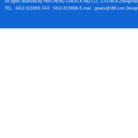
All rights reserved by HAICHENG GREATX IND.CO., LTD No.8 Zhengchang 
TEL : 0412-3133001 FAX : 0412-3133006 E-mail : greatx@188.co