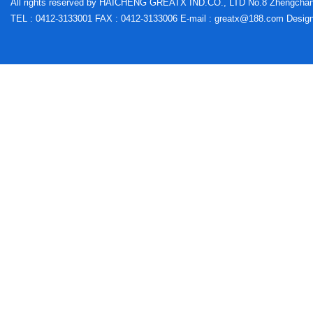
All rights reserved by HAICHENG GREATX IND.CO., LTD No.8 Zhengchang 
TEL : 0412-3133001 FAX : 0412-3133006 E-mail : greatx@188.co