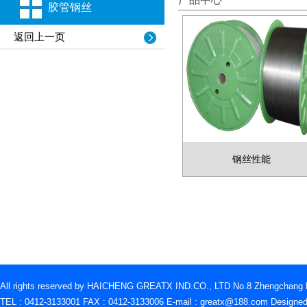
胶管钢丝
返回上一页
钢丝性能
All rights reserved by HAICHENG GREATX IND.CO., LTD No.8 Zhengchang Rd
TEL : 0412-3133001 FAX : 0412-3133006 E-mail : greatx@188.com D